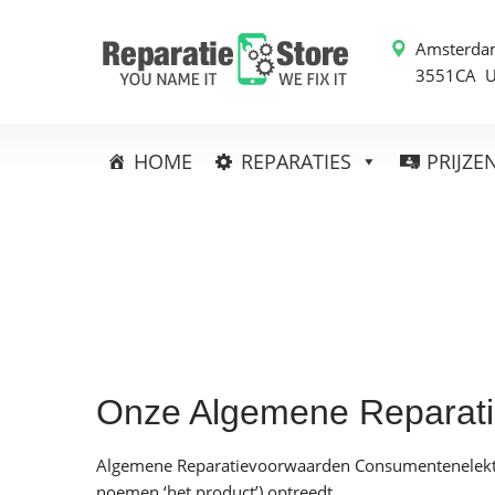
Amsterda
3551CA 
HOME
REPARATIES
PRIJZE
Onze Algemene Reparat
Algemene Reparatievoorwaarden Consumentenelektroni
noemen ‘het product’) optreedt.