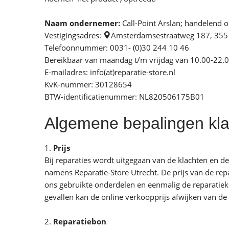
Naam ondernemer:
Call-Point Arslan; handelend 
Vestigingsadres:
Amsterdamsestraatweg 187, 35
Telefoonnummer: 0031- (0)30 244 10 46
Bereikbaar van maandag t/m vrijdag van 10.00-22.0
E-mailadres: info(at)reparatie-store.nl
KvK-nummer: 30128654
BTW-identificatienummer: NL820506175B01
Algemene bepalingen kla
1.
Prijs
Bij reparaties wordt uitgegaan van de klachten en d
namens Reparatie-Store Utrecht. De prijs van de rep
ons gebruikte onderdelen en eenmalig de reparatieko
gevallen kan de online verkoopprijs afwijken van de 
2.
Reparatiebon