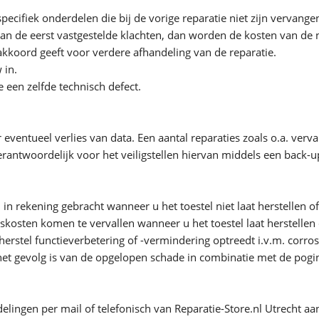
pecifiek onderdelen die bij de vorige reparatie niet zijn vervange
t van de eerst vastgestelde klachten, dan worden de kosten van de 
akkoord geeft voor verdere afhandeling van de reparatie.
 in.
ie een zelfde technisch defect.
or eventueel verlies van data. Een aantal reparaties zoals o.a. v
 verantwoordelijk voor het veiligstellen hiervan middels een back-u
 rekening gebracht wanneer u het toestel niet laat herstellen of 
kosten komen te vervallen wanneer u het toestel laat herstellen d
erstel functieverbetering of -vermindering optreedt i.v.m. corro
het gevolg is van de opgelopen schade in combinatie met de poging
elingen per mail of telefonisch van Reparatie-Store.nl Utrecht aan