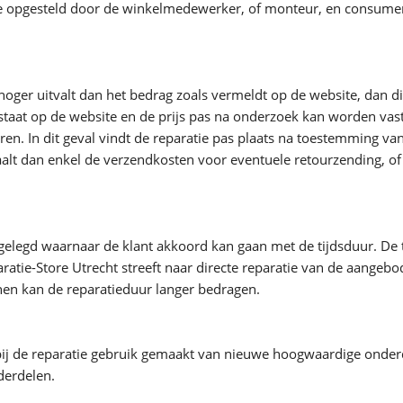
 opgesteld door de winkelmedewerker, of monteur, en consument.
ie hoger uitvalt dan het bedrag zoals vermeldt op de website, dan
 staat op de website en de prijs pas na onderzoek kan worden vast
en. In dit geval vindt de reparatie pas plaats na toestemming van
taalt dan enkel de verzendkosten voor eventuele retourzending, 
gelegd waarnaar de klant akkoord kan gaan met de tijdsduur. De
atie-Store Utrecht streeft naar directe reparatie van de aangeb
nen kan de reparatieduur langer bedragen.
 bij de reparatie gebruik gemaakt van nieuwe hoogwaardige onderd
derdelen.