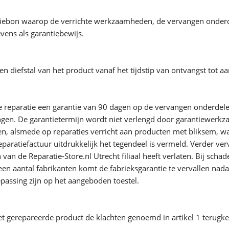
ratiebon waarop de verrichte werkzaamheden, de vervangen onderde
evens als garantiebewijs.
s en diefstal van het product vanaf het tijdstip van ontvangst tot
de reparatie een garantie van 90 dagen op de vervangen onderdele
ngen. De garantietermijn wordt niet verlengd door garantiewerkz
, alsmede op reparaties verricht aan producten met bliksem, wat
aratiefactuur uitdrukkelijk het tegendeel is vermeld. Verder verv
 van de Reparatie-Store.nl Utrecht filiaal heeft verlaten. Bij sch
een aantal fabrikanten komt de fabrieksgarantie te vervallen nada
assing zijn op het aangeboden toestel.
gerepareerde product de klachten genoemd in artikel 1 terugker