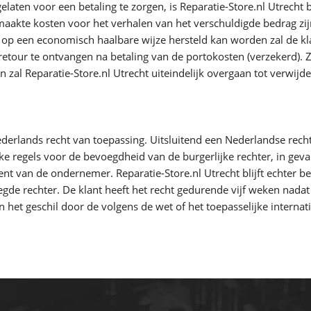
aten voor een betaling te zorgen, is Reparatie-Store.nl Utrecht
aakte kosten voor het verhalen van het verschuldigde bedrag zijn
er op een economisch haalbare wijze hersteld kan worden zal de k
etour te ontvangen na betaling van de portokosten (verzekerd). Z
zal Reparatie-Store.nl Utrecht uiteindelijk overgaan tot verwijderi
Nederlands recht van toepassing. Uitsluitend een Nederlandse recht
lijke regels voor de bevoegdheid van de burgerlijke rechter, in g
ent van de ondernemer. Reparatie-Store.nl Utrecht blijft echter 
egde rechter. De klant heeft het recht gedurende vijf weken nadat
n het geschil door de volgens de wet of het toepasselijke interna