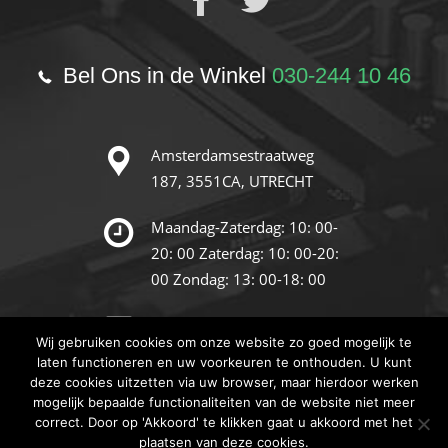
Bel Ons in de Winkel
030-244 10 46
Amsterdamsestraatweg
187,
3551CA, UTRECHT
Maandag-Zaterdag: 10: 00-
20: 00
Zaterdag: 10: 00-20:
00
Zondag: 13: 00-18: 00
info@reparatie-store.nl
Wij gebruiken cookies om onze website zo goed mogelijk te
laten functioneren en uw voorkeuren te onthouden. U kunt
deze cookies uitzetten via uw browser, maar hierdoor werken
© 2019 Reparatie-Store. Alle
mogelijk bepaalde functionaliteiten van de website niet meer
Rechten Voorbehouden.
correct. Door op 'Akkoord' te klikken gaat u akkoord met het
Algemene Voorwaarden
plaatsen van deze cookies.