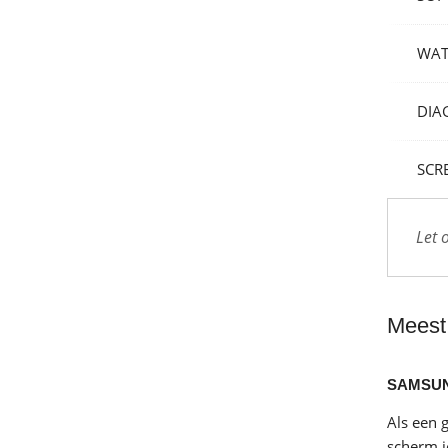
WAT
DIA
SCR
Let 
Meest
SAMSUN
Als een 
scherm j