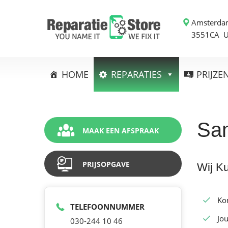
Amsterda
3551CA 
HOME
REPARATIES
PRIJZE
Sa
MAAK EEN AFSPRAAK
PRIJSOPGAVE
Wij K
Ko
TELEFOONNUMMER
Jou
030-244 10 46