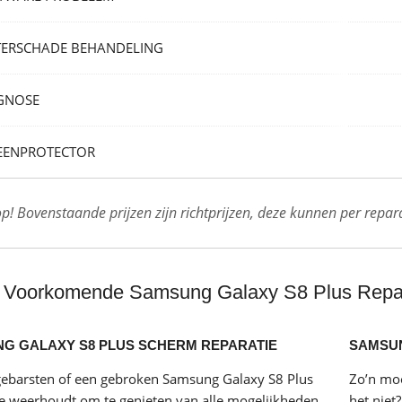
ERSCHADE BEHANDELING
GNOSE
EENPROTECTOR
op! Bovenstaande prijzen zijn richtprijzen, deze kunnen per repara
 Voorkomende Samsung Galaxy S8 Plus Repar
G GALAXY S8 PLUS SCHERM REPARATIE
SAMSUN
gebarsten of een gebroken Samsung Galaxy S8 Plus
Zo’n mo
e weerhoudt om te genieten van alle mogelijkheden
het niet