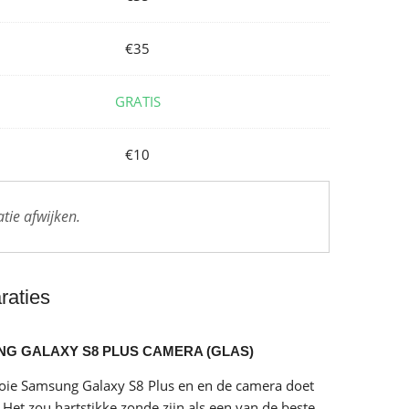
€35
GRATIS
€10
tie afwijken.
aties
G GALAXY S8 PLUS CAMERA (GLAS)
oie Samsung Galaxy S8 Plus en en de camera doet
? Het zou hartstikke zonde zijn als een van de beste