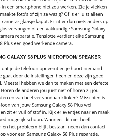
 in een smartphone niet zou werken. Zie je vlekken
aakte foto’s of zijn ze wazig? Of is er juist alleen
 camera- glaasje kapot. Er zit er dan niets anders op
 glas vervangen of een vakkundige Samsung Galaxy
camera reparatie. Tenslotte verdient elke Samsung
S8 Plus een goed werkende camera.
G GALAXY S8 PLUS MICROFOON/ SPEAKER
r dat je de telefoon opneemt en je hoort niemand
Je gaat door de instellingen heen en deze zijn goed
d. Meestal hebben we dan te maken met een defecte
 Horen de anderen jou juist niet of horen zij jou
aten en van heel ver vandaan klinken? Misschien is
ofoon van jouw Samsung Galaxy S8 Plus wel
en zit er vuil of stof in. Kijk er eventjes naar en maak
oed mogelijk schoon. Wanneer dit niet heeft
 en het probleem blijft bestaan, neem dan contact
op voor een Samsung Galaxy S8 Plus reparatie.