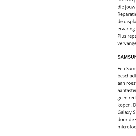
die jouw
Reparati
de displ
ervaring
Plus rep
vervange
SAMSUN
Een Sam
beschadi
aan roes
aantaste
geen red
kopen. 
Galaxy S
door de 
microfoo