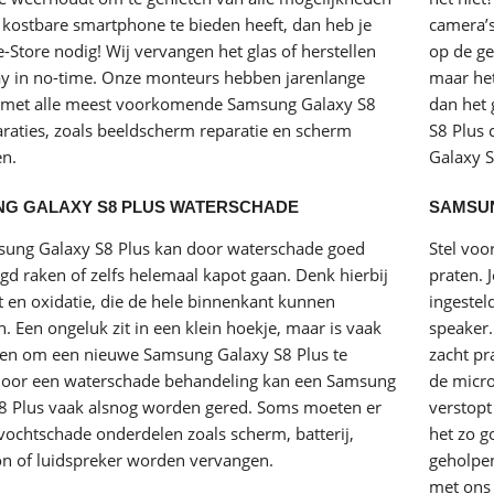
 kostbare smartphone te bieden heeft, dan heb je
camera’s
e-Store nodig! Wij vervangen het glas of herstellen
op de gem
ay in no-time. Onze monteurs hebben jarenlange
maar het
 met alle meest voorkomende Samsung Galaxy S8
dan het
araties, zoals beeldscherm reparatie en scherm
S8 Plus 
n.
Galaxy 
G GALAXY S8 PLUS WATERSCHADE
SAMSUN
sung Galaxy S8 Plus kan door
waterschade
goed
Stel voo
gd raken of zelfs helemaal kapot gaan. Denk hierbij
praten. 
t en oxidatie, die de hele binnenkant kunnen
ingestel
n. Een ongeluk zit in een klein hoekje, maar is vaak
speaker.
en om een nieuwe Samsung Galaxy S8 Plus te
zacht pr
Door een waterschade behandeling kan een Samsung
de micr
8 Plus vaak alsnog worden gered. Soms moeten er
verstopt 
vochtschade onderdelen zoals scherm, batterij,
het zo g
n of luidspreker worden vervangen.
geholpen
met ons 