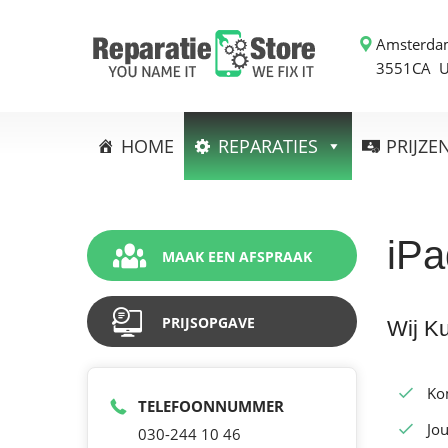
Amsterda
3551CA 
HOME
REPARATIES
PRIJZE
iPa
MAAK EEN AFSPRAAK
PRIJSOPGAVE
Wij K
Ko
TELEFOONNUMMER
Jou
030-244 10 46