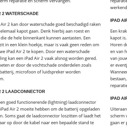
erm reparatie en scherm vervangen.
reparati
werkend
IR 2 WATERSCHADE
IPAD A
 Air 2 kan door
waterschade
goed beschadigd raken
 helemaal kapot gaan. Denk hierbij aan roest en
Een krak
, die de hele binnenkant kunnen aantasten. Een
kapot is
zit in een klein hoekje, maar is vaak geen reden om
Horen de
we iPad Air 2 te kopen. Door een waterschade
en van h
ing kan een iPad Air 2 vaak alsnog worden gered.
van jouw 
ten er door de vochtschade onderdelen zoals
er event
batterij, microfoon of luidspreker worden
Wanneer 
n.
bestaan,
reparati
IR 2 LAADCONNECTOR
IPAD A
en goed functionerende (lightning) laadconnector
 iPad Air 2 moeite hebben om de batterij opgeladen
Uiteraar
n. Soms gaat de laadconnector loszitten of laadt het
scherm v
aar op door de kabel naar een bepaalde stand te
gaan er 