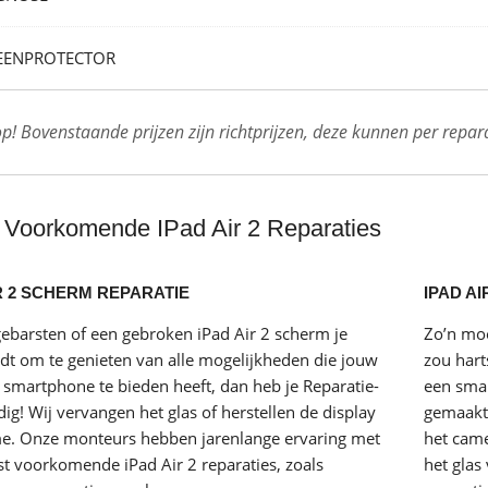
EENPROTECTOR
op! Bovenstaande prijzen zijn richtprijzen, deze kunnen per repara
 Voorkomende IPad Air 2 Reparaties
R 2 SCHERM REPARATIE
IPAD AI
gebarsten of een gebroken iPad Air 2 scherm je
Zo’n moo
t om te genieten van alle mogelijkheden die jouw
zou hart
 smartphone te bieden heeft, dan heb je Reparatie-
een smar
ig! Wij vervangen het glas of herstellen de display
gemaakte
me. Onze monteurs hebben jarenlange ervaring met
het came
st voorkomende iPad Air 2 reparaties, zoals
het glas