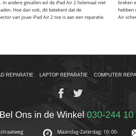
 In andere gevallen wil de iPad Air 2 helemaal niet
breken e
aden. Hoe dan ook, dit betekent dat de
hebben e
ector van jouw iPad Air 2 toe is aan een reparatie.
Air sch
AD REPARATIE
LAPTOP REPARATIE
COMPUTER REPA
Bel Ons in de Winkel
030-244 10
straatweg
Maandag-Zaterdag: 10: 00-