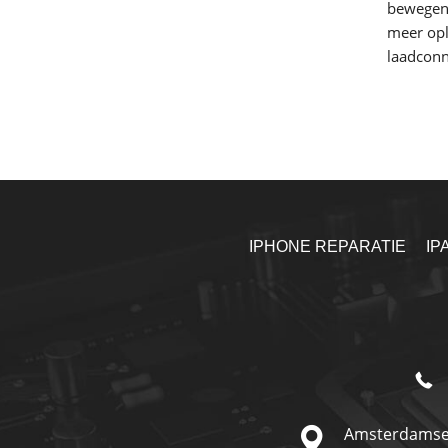
bewegen.
meer opl
laadconn
IPHONE REPARATIE
IP
Amsterdamse