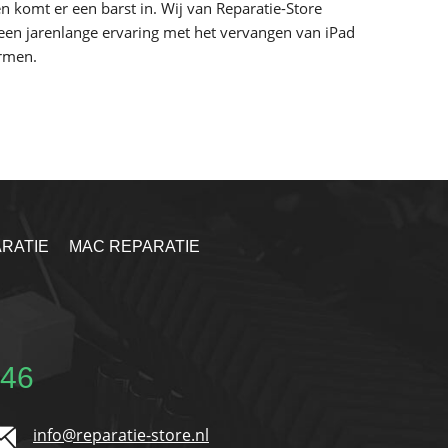
n komt er een barst in. Wij van Reparatie-Store
en jarenlange ervaring met het vervangen van iPad
ermen.
RATIE
MAC REPARATIE
 46
info@reparatie-store.nl