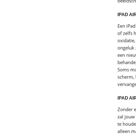
beeldsch
IPAD A
Een iPad
of zelfs
oxidatie
ongeluk 
een nieu
behandel
Soms moe
scherm, 
vervange
IPAD A
Zonder e
zal jouw
te houde
alleen m