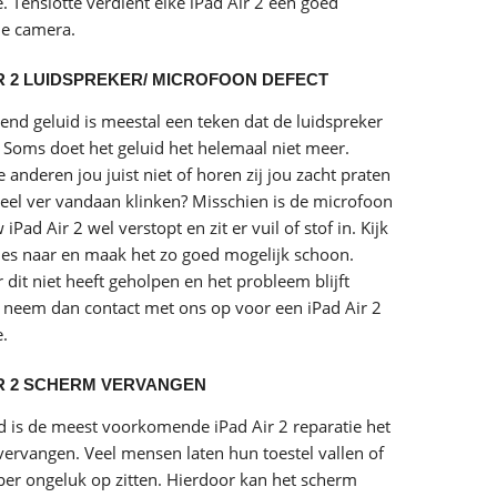
e. Tenslotte verdient elke iPad Air 2 een goed
e camera.
IR 2 LUIDSPREKER/ MICROFOON DEFECT
end geluid is meestal een teken dat de luidspreker
. Soms doet het geluid het helemaal niet meer.
 anderen jou juist niet of horen zij jou zacht praten
eel ver vandaan klinken? Misschien is de microfoon
iPad Air 2 wel verstopt en zit er vuil of stof in. Kijk
jes naar en maak het zo goed mogelijk schoon.
dit niet heeft geholpen en het probleem blijft
 neem dan contact met ons op voor een iPad Air 2
e.
IR 2 SCHERM VERVANGEN
d is de meest voorkomende iPad Air 2 reparatie het
ervangen. Veel mensen laten hun toestel vallen of
per ongeluk op zitten. Hierdoor kan het scherm