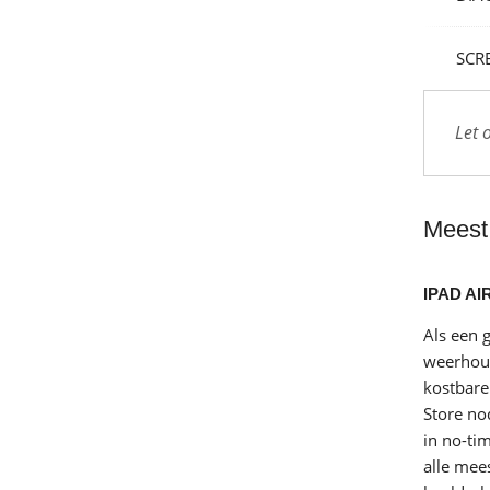
SCR
Let 
Meest
IPAD AI
Als een 
weerhoud
kostbare
Store nod
in no-ti
alle mee