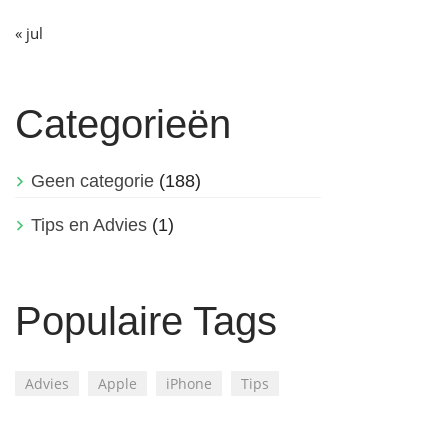
« jul
Categorieën
Geen categorie
(188)
Tips en Advies
(1)
Populaire Tags
Advies
Apple
iPhone
Tips