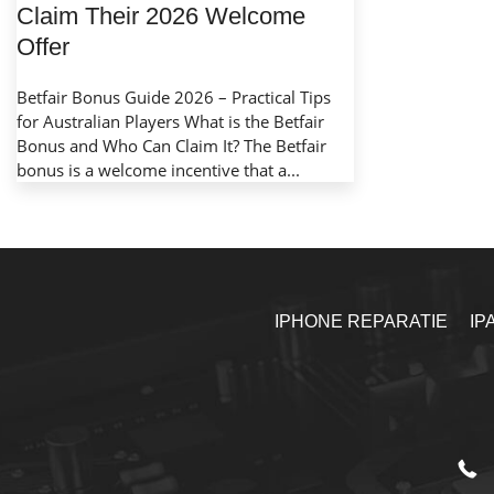
Claim Their 2026 Welcome
Offer
Betfair Bonus Guide 2026 – Practical Tips
for Australian Players What is the Betfair
Bonus and Who Can Claim It? The Betfair
bonus is a welcome incentive that a...
IPHONE REPARATIE
IP