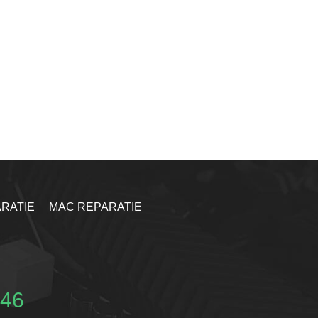
RATIE
MAC REPARATIE
 46