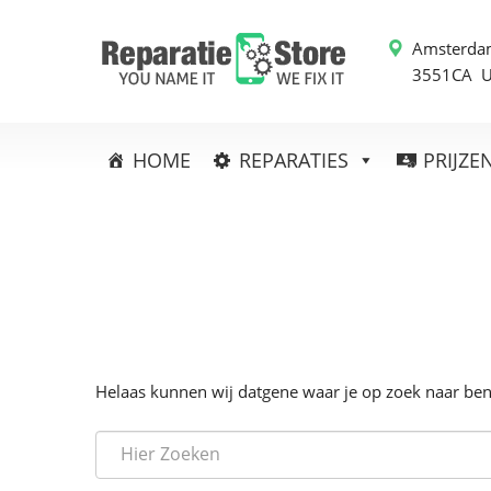
Amsterda
3551CA 
HOME
REPARATIES
PRIJZE
Helaas kunnen wij datgene waar je op zoek naar bent