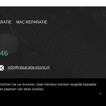
RATIE
MAC REPARATIE
 46
info@reparatie-store.nl
tzetten via uw browser, maar hierdoor werken mogelijk bepaalde
het plaatsen van deze cookies.