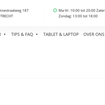
msestraatweg 187
Ma-Vr: 10:00 tot 20:00 Zater
UTRECHT
Zondag: 13:00 tot 18:00
N
TIPS & FAQ
TABLET & LAPTOP
OVER ONS