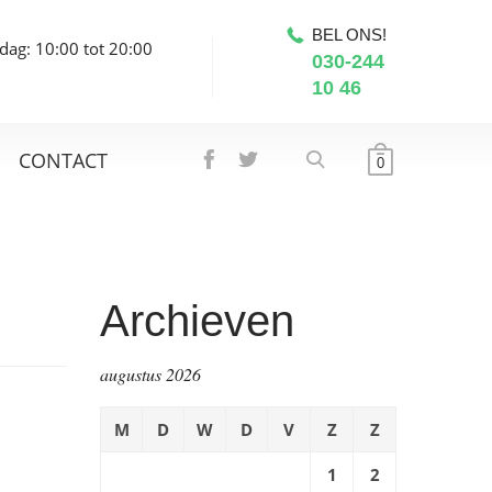
BEL ONS!
dag: 10:00 tot 20:00
030-244
10 46
CONTACT
0
Archieven
augustus 2026
M
D
W
D
V
Z
Z
1
2