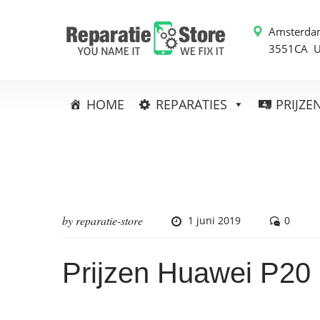
Amsterda
3551CA 
HOME
REPARATIES
PRIJZE
by
reparatie-store
1 juni 2019
0
Prijzen Huawei P20 