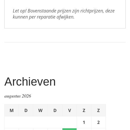
Let op! Bovenstaande prijzen zijn richtprijzen, deze 
kunnen per reparatie afwijken.
Archieven
augustus 2026
M
D
W
D
V
Z
Z
1
2