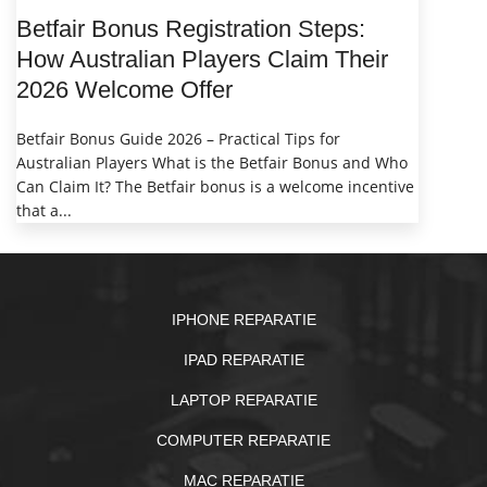
Betfair Bonus Registration Steps:
How Australian Players Claim Their
2026 Welcome Offer
Betfair Bonus Guide 2026 – Practical Tips for
Australian Players What is the Betfair Bonus and Who
Can Claim It? The Betfair bonus is a welcome incentive
that a...
IPHONE REPARATIE
IPAD REPARATIE
LAPTOP REPARATIE
COMPUTER REPARATIE
MAC REPARATIE