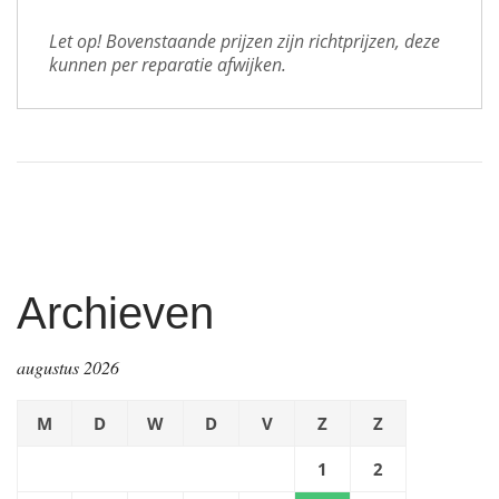
Let op! Bovenstaande prijzen zijn richtprijzen, deze 
kunnen per reparatie afwijken.
Archieven
augustus 2026
M
D
W
D
V
Z
Z
1
2