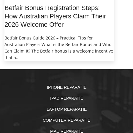
Betfair Bonus Registration Steps:
How Australian Players Claim Their
2026 Welcome Offer
Betfair Bonus Guide 2026 – Practical Tips for
Australian Players What is the Betfair Bonus and Who
Can Claim It? The Betfair bonus is a welcome incentive
that a...
IPHONE REPARATIE
IPAD REPARATIE
LAPTOP REPARATIE
COMPUTER REPARATIE
MAC REPARATIE