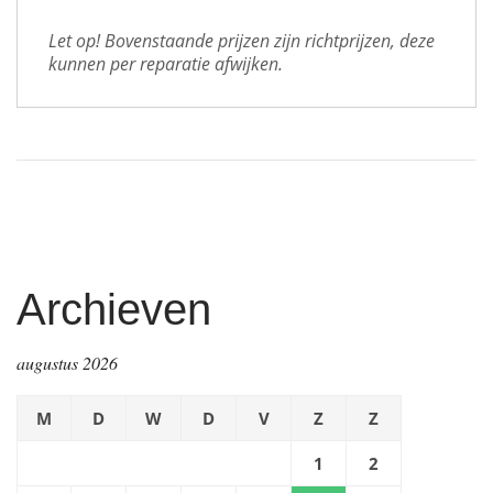
Let op! Bovenstaande prijzen zijn richtprijzen, deze 
kunnen per reparatie afwijken.
Archieven
augustus 2026
M
D
W
D
V
Z
Z
1
2