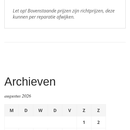
Let op! Bovenstaande prijzen zijn richtprijzen, deze 
kunnen per reparatie afwijken.
Archieven
augustus 2026
M
D
W
D
V
Z
Z
1
2