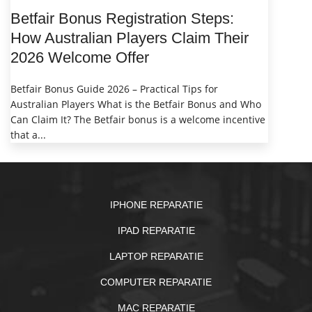
Betfair Bonus Registration Steps:
How Australian Players Claim Their
2026 Welcome Offer
Betfair Bonus Guide 2026 – Practical Tips for
Australian Players What is the Betfair Bonus and Who
Can Claim It? The Betfair bonus is a welcome incentive
that a...
IPHONE REPARATIE
IPAD REPARATIE
LAPTOP REPARATIE
COMPUTER REPARATIE
MAC REPARATIE