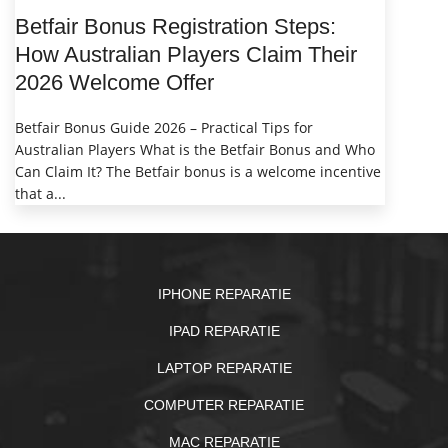
Betfair Bonus Registration Steps:
How Australian Players Claim Their
2026 Welcome Offer
Betfair Bonus Guide 2026 – Practical Tips for
Australian Players What is the Betfair Bonus and Who
Can Claim It? The Betfair bonus is a welcome incentive
that a...
IPHONE REPARATIE
IPAD REPARATIE
LAPTOP REPARATIE
COMPUTER REPARATIE
MAC REPARATIE