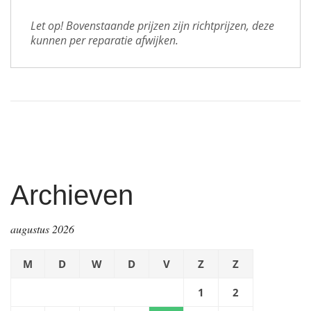
Let op! Bovenstaande prijzen zijn richtprijzen, deze 
kunnen per reparatie afwijken.
Archieven
augustus 2026
M
D
W
D
V
Z
Z
1
2