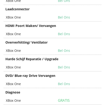
XBox One
Bel Ons
Laadconnector
XBox One
Bel Ons
HDMI Poort Maken/ Vervangen
XBox One
Bel Ons
Oververhitting/ Ventilator
XBox One
Bel Ons
Harde Schijf Reparatie / Upgrade
XBox One
Bel Ons
DVD/ Blue-ray Drive Vervangen
XBox One
Bel Ons
Diagnose
GRATIS
XBox One