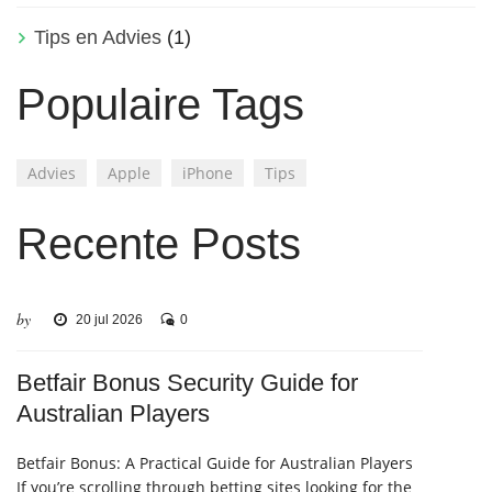
Tips en Advies
(1)
Populaire Tags
Advies
Apple
iPhone
Tips
Recente Posts
by
20 jul 2026
0
Betfair Bonus Security Guide for
Australian Players
Betfair Bonus: A Practical Guide for Australian Players
If you’re scrolling through betting sites looking for the