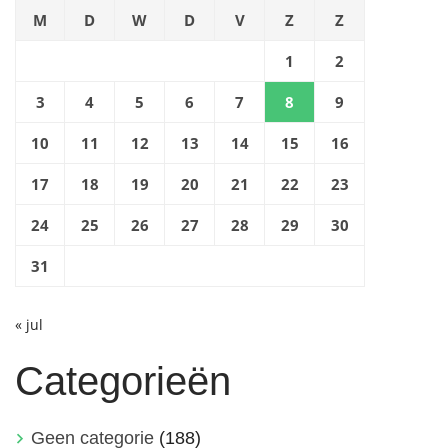
M
D
W
D
V
Z
Z
1
2
3
4
5
6
7
8
9
10
11
12
13
14
15
16
17
18
19
20
21
22
23
24
25
26
27
28
29
30
31
« jul
Categorieën
Geen categorie
(188)