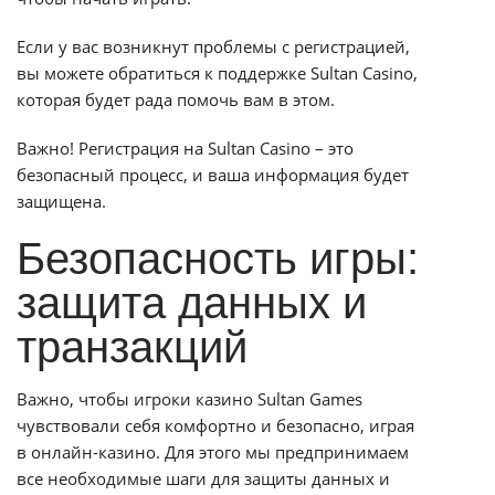
Если у вас возникнут проблемы с регистрацией,
вы можете обратиться к поддержке Sultan Casino,
которая будет рада помочь вам в этом.
Важно! Регистрация на Sultan Casino – это
безопасный процесс, и ваша информация будет
защищена.
Безопасность игры:
защита данных и
транзакций
Важно, чтобы игроки казино Sultan Games
чувствовали себя комфортно и безопасно, играя
в онлайн-казино. Для этого мы предпринимаем
все необходимые шаги для защиты данных и