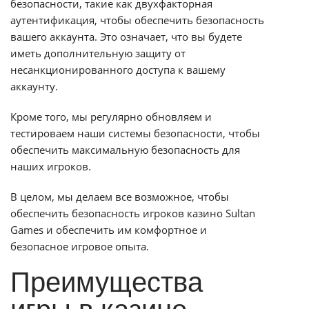
безопасности, такие как двухфакторная
аутентификация, чтобы обеспечить безопасность
вашего аккаунта. Это означает, что вы будете
иметь дополнительную защиту от
несанкционированного доступа к вашему
аккаунту.
Кроме того, мы регулярно обновляем и
тестироваем наши системы безопасности, чтобы
обеспечить максимальную безопасность для
наших игроков.
В целом, мы делаем все возможное, чтобы
обеспечить безопасность игроков казино Sultan
Games и обеспечить им комфортное и
безопасное игровое опыта.
Преимущества