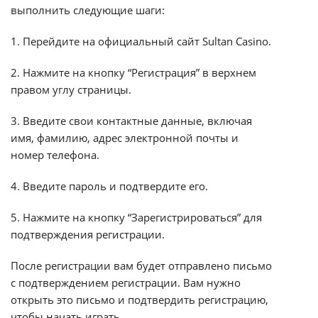
выполнить следующие шаги:
1. Перейдите на официальный сайт Sultan Casino.
2. Нажмите на кнопку “Регистрация” в верхнем
правом углу страницы.
3. Введите свои контактные данные, включая
имя, фамилию, адрес электронной почты и
номер телефона.
4. Введите пароль и подтвердите его.
5. Нажмите на кнопку “Зарегистрироваться” для
подтверждения регистрации.
После регистрации вам будет отправлено письмо
с подтверждением регистрации. Вам нужно
открыть это письмо и подтвердить регистрацию,
чтобы начать играть.