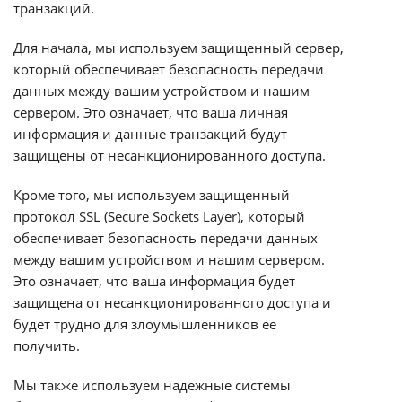
транзакций.
Для начала, мы используем защищенный сервер,
который обеспечивает безопасность передачи
данных между вашим устройством и нашим
сервером. Это означает, что ваша личная
информация и данные транзакций будут
защищены от несанкционированного доступа.
Кроме того, мы используем защищенный
протокол SSL (Secure Sockets Layer), который
обеспечивает безопасность передачи данных
между вашим устройством и нашим сервером.
Это означает, что ваша информация будет
защищена от несанкционированного доступа и
будет трудно для злоумышленников ее
получить.
Мы также используем надежные системы