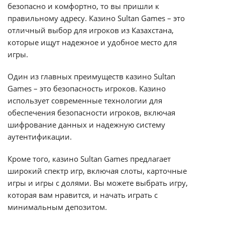
безопасно и комфортно, то вы пришли к
правильному адресу. Казино Sultan Games – это
отличный выбор для игроков из Казахстана,
которые ищут надежное и удобное место для
игры.
Один из главных преимуществ казино Sultan
Games – это безопасность игроков. Казино
использует современные технологии для
обеспечения безопасности игроков, включая
шифрование данных и надежную систему
аутентификации.
Кроме того, казино Sultan Games предлагает
широкий спектр игр, включая слоты, карточные
игры и игры с долями. Вы можете выбрать игру,
которая вам нравится, и начать играть с
минимальным депозитом.