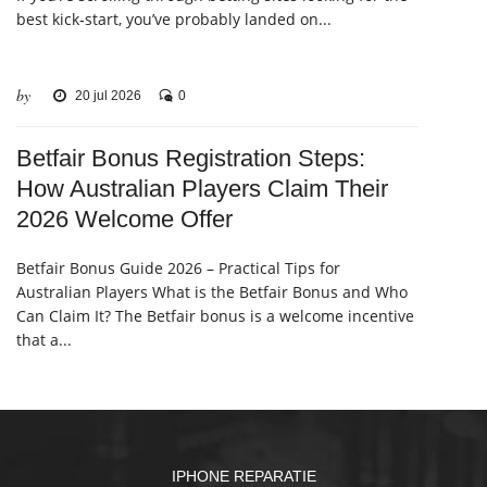
best kick‑start, you’ve probably landed on...
by
20 jul 2026
0
Betfair Bonus Registration Steps:
How Australian Players Claim Their
2026 Welcome Offer
Betfair Bonus Guide 2026 – Practical Tips for
Australian Players What is the Betfair Bonus and Who
Can Claim It? The Betfair bonus is a welcome incentive
that a...
IPHONE REPARATIE