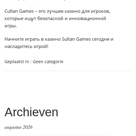
Сultan Games – это лучшее казино для игроков,
которые ищут безопасной и инновационной
игры.
Начните играть в казино Sultan Games сегодня и
насладитесь игрой!
Geplaatst in :
Geen categorie
Archieven
augustus 2026