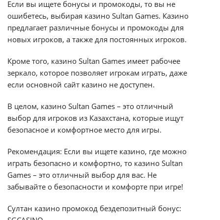
Если вы ищете бонусы и промокоды, то вы не
ошибетесь, выбирая казино Sultan Games. Казино
предлагает различные бонусы и промокоды для
новых игроков, а также для постоянных игроков.
Кроме того, казино Sultan Games имеет рабочее
зеркало, которое позволяет игрокам играть, даже
если основной сайт казино не доступен.
В целом, казино Sultan Games – это отличный
выбор для игроков из Казахстана, которые ищут
безопасное и комфортное место для игры.
Рекомендация: Если вы ищете казино, где можно
играть безопасно и комфортно, то казино Sultan
Games – это отличный выбор для вас. Не
забывайте о безопасности и комфорте при игре!
Султан казино промокод бездепозитный бонус: