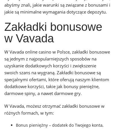
abyśmy znali, jakie warunki są związane z bonusami i
jakie są minimalne wymagania dotyczące depozytu.
Zakładki bonusowe
w Vavada
W Vavada online casino w Polsce, zakładki bonusowe
są jednym z najpopularniejszych sposobów na
uzyskanie dodatkowych korzyści i zwiększenie
swoich szans na wygraną. Zakładki bonusowe są
specjalnymi ofertami, które oferują naszym klientom
dodatkowe korzyści, takie jak bonusy pieniężne,
darmowe spiny, a nawet darmowe gry.
W Vavada, możesz otrzymać zakładki bonusowe w
różnych formach, w tym:
Bonus pieniężny – dodatek do Twojego konta,