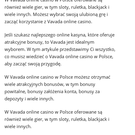
również wiele gier, w tym sloty, ruletka, blackjack i
wiele innych. Możesz wybrać swoją ulubioną grę i
zacząć korzystanie z Vavada online casino.
Jeśli szukasz najlepszego online kasyna, które oferuje
atrakcyjne bonusy, to Vavada jest idealnym
wyborem. W tym artykule przedstawimy Ci wszystko,
co musisz wiedzieć o Vavada online casino w Polsce,
aby zacząć swoją przygodę.
W Vavada online casino w Polsce możesz otrzymać
wiele atrakcyjnych bonusów, w tym bonusy
powitalne, bonusy załóżenia konta, bonusy za
depozyty i wiele innych.
W Vavada online casino w Polsce oferowane są
również wiele gier, w tym sloty, ruletka, blackjack i
wiele innych.