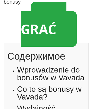
bonusy
GRAĆ
Содержимое
Wprowadzenie do
bonusów w Vavada
Co to są bonusy w
Vavada?
Wydajność